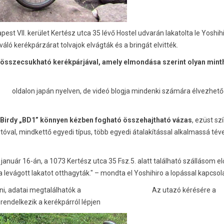
st VII. kerület Kertész utca 35 lévő Hostel udvarán lakatolta le Yoshihi
ló kerékpárzárat tolvajok elvágták és a bringát elvitték.
ű összecsukható kerékpárjával, amely elmondása szerint olyan mint
net/
oldalon japán nyelven, de videó blogja mindenki számára élvezhető
dan
 Birdy „BD1” könnyen kézben fogható összehajtható vázas
, ezüst sz
val, mindkettő egyedi típus, több egyedi átalakítással alkalmassá tév
uár 16-án, a 1073 Kertész utca 35 Fsz.5. alatt található szállásom elő
 a levágott lakatot otthagyták." – mondta el Yoshihiro a lopással kapcsol
i, adatai megtalálhatók a
Bikesafe.hu oldalon.
Az utazó kérésére a
l rendelkezik a kerékpárról lépjen
kapcsolatba az oldallal.