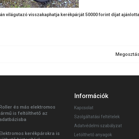
 világutazó visszakaphatja kerékpárját 50000 forint díjat ajánlotta
Megosztás
Információk
Roller és más elektromos
Kapcsolat
jármű is feltölthető az
Szolgáltatási feltételek
adatbázisba
Adatvédelmi szabályzat
Elektromos kerékpárokra is
Letölthető anyagok