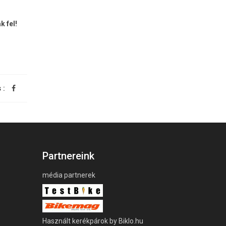
k fel
!
 :
Partnereink
média partnerek
Használt kerékpárok by Biklo.hu