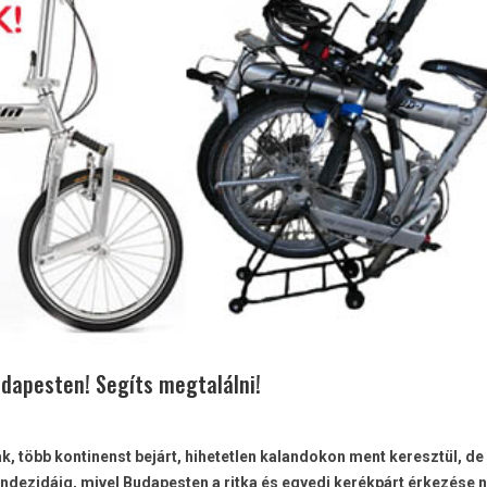
udapesten! Segíts megtalálni!
k, több kontinenst bejárt, hihetetlen kalandokon ment keresztül, de
indezidáig, mivel Budapesten a ritka és egyedi kerékpárt érkezése 