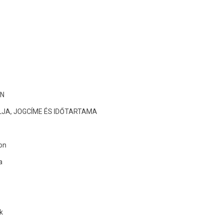
ÁN
LJA, JOGCÍME ÉS IDŐTARTAMA
pon
a
ek