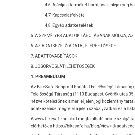
4.6. Ajánlja a terméket barátjának, hívja meg ba
4.7. Kapcsolatfelvétel
4.8. Egyéb adatkezelések
5. A SZEMÉLYES ADATOK TÁROLÁSÁNAK MÓDJA, AZ
6. AZ ADATKEZELŐ ADATAI, ELÉRHETŐSÉGE
7. ADATTOVÁBBÍTÁSOK
8. JOGORVOSLATI LEHETŐSÉGEK
1. PREAMBULUM
Az BikeSafe Nonprofit Korlátolt Felelősségű Társaság 
Felelősségű Társaság (1113 Budapest, Györök utca 35.
nézve kötelezőnek ismeri el jelen jogi közlemény tartal
adatkezelése megfelel a jelen szabályzatban és a ha
A www.bikesafe.hu alatt megtalálható online szolgálta
elérhetők a https://bikesafe.hu/blog/view/id/adatved