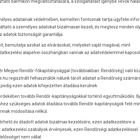
oztató bármikori megváltoztatására, a szolgáltatást igénybe vevők hala
emélyes adatainak védelmében, kiemelten fontosnak tartja ügyfelei info
lgáltató a személyes adatokat bizalmasan kezeli, és megtesz minden ol
az adatok biztonságát garantálja.
eit, bemutatja azokat az elvárásokat, melyeket saját magával, mint
datkezelési alapelvei összhangban vannak az adatvédelemmel kapcso
ejér Megyei Rendőr-főkapitánysággal (továbbiakban: Rendőrség) való kö
hu regisztrált felhasználók nálunk tárolt adatait a Rendőrség számár
n pedig ezen adatok kifejezetten átadása kerülnek.
a érdekében további Rendőr-kapitányságokkal történő együttműködés. Il
shez szükséges adatok átadása további Rendőr-kapitányságok felé mi
annak módosítása nélkül.
hető és átadott adatok bizalmas kezelésére, ezen adatkezelésre a
adatkezelési szabályok érvényesek, ezen Rendőrségi adatkezeléssel
lelősséget nem vállal.