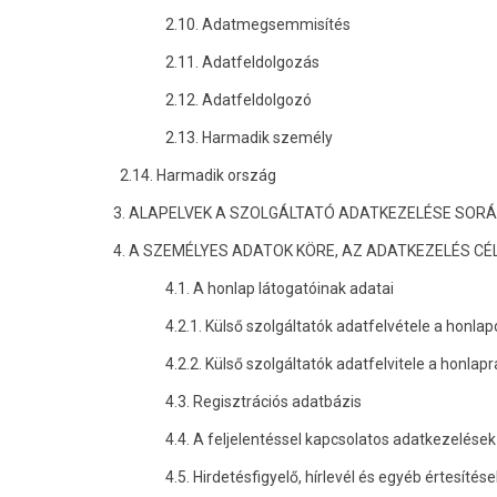
2.10. Adatmegsemmisítés
2.11. Adatfeldolgozás
2.12. Adatfeldolgozó
2.13. Harmadik személy
2.14. Harmadik ország
3. ALAPELVEK A SZOLGÁLTATÓ ADATKEZELÉSE SOR
4. A SZEMÉLYES ADATOK KÖRE, AZ ADATKEZELÉS CÉ
4.1. A honlap látogatóinak adatai
4.2.1. Külső szolgáltatók adatfelvétele a honla
4.2.2. Külső szolgáltatók adatfelvitele a honlapr
4.3. Regisztrációs adatbázis
4.4. A feljelentéssel kapcsolatos adatkezelések
4.5. Hirdetésfigyelő, hírlevél és egyéb értesítés