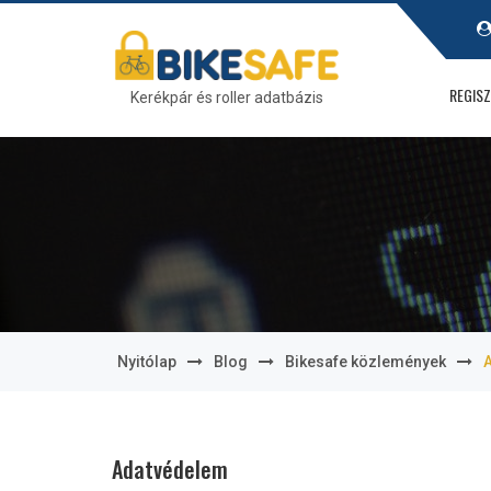
REGIS
Kerékpár és roller adatbázis
Nyitólap
blog
Bikesafe közlemények
Adatvédelem