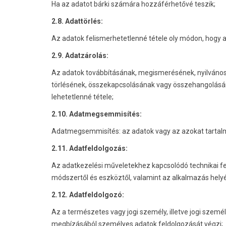
Ha az adatot bárki számára hozzáférhetővé teszik;
2.8. Adattörlés:
Az adatok felismerhetetlenné tétele oly módon, hogy a
2.9. Adatzárolás:
Az adatok továbbításának, megismerésének, nyilváno
törlésének, összekapcsolásának vagy összehangolásá
lehetetlenné tétele;
2.10. Adatmegsemmisítés:
Adatmegsemmisítés: az adatok vagy az azokat tartalm
2.11. Adatfeldolgozás:
Az adatkezelési műveletekhez kapcsolódó technikai f
módszertől és eszköztől, valamint az alkalmazás helyé
2.12. Adatfeldolgozó:
Az a természetes vagy jogi személy, illetve jogi szem
megbízásából személyes adatok feldolgozását végzi;