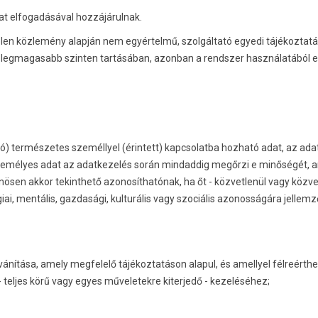
at elfogadásával hozzájárulnak.
len közlemény alapján nem egyértelmű, szolgáltató egyedi tájékoztatás
a legmagasabb szinten tartásában, azonban a rendszer használatából 
) természetes személlyel (érintett) kapcsolatba hozható adat, az ada
személyes adat az adatkezelés során mindaddig megőrzi e minőségét, 
önösen akkor tekinthető azonosíthatónak, ha őt - közvetlenül vagy közve
ológiai, mentális, gazdasági, kulturális vagy szociális azonosságára jellem
vánítása, amely megfelelő tájékoztatáson alapul, és amellyel félreérthe
teljes körű vagy egyes műveletekre kiterjedő - kezeléséhez;