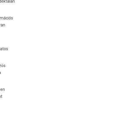
déktalan
rmációs
yan
latos
zös
a
yen
nt