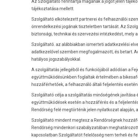
Az Szolgáltató fenntartja magának a jogot jelen tájék
tájékoztatása mellett.
Szolgáltató elkötelezett partnerei és felhasználói sz
önrendelkezési jogának tiszteletben tartását. Az Szo
biztonsági, technikai és szervezési intézkedést, mely 
Szolgáltató. az alábbiakban ismerteti adatkezelési elv
adatkezelővel szemben megfogalmazott, és betart. A
hatályos jogszabályokkal.
A szolgáltatás jellegéből és funkciójából adódóan a F
együttműködésünkben foglaltak értelmében a bikesafe.
hozzáférhetőek, a felhasználó általi feljelentés eseté
Szolgáltató célja a szolgáltatás minőségének javítás
együttműködések esetén a hozzáférés és a feljelenté
Rendőrség felé megtörténik jelen nyilatkozat alapján, 
Szolgáltató mindent megtesz a Rendőrségnek hozzáfér
Rendőrség mindenkori szabályzatában meghatározott 
kapcsolatban Szolgáltatót felelősség nem terheli és fe