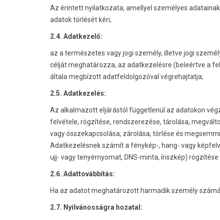
Az érintett nyilatkozata, amellyel személyes adatainak
adatok törlését kéri;
2.4. Adatkezelő:
az a természetes vagy jogi személy, illetve jogi szem
célját meghatározza, az adatkezelésre (beleértve a f
általa megbízott adatfeldolgozóval végrehajtatja;
2.5. Adatkezelés:
Az alkalmazott eljárástól függetlenül az adatokon vég
felvétele, rögzítése, rendszerezése, tárolása, megvál
vagy összekapcsolása, zárolása, törlése és megsemmi
Adatkezelésnek számít a fénykép-, hang- vagy képfelvét
ujj- vagy tenyérnyomat, DNS-minta, íriszkép) rögzítése 
2.6. Adattovábbítás:
Ha az adatot meghatározott harmadik személy számár
2.7. Nyilvánosságra hozatal: