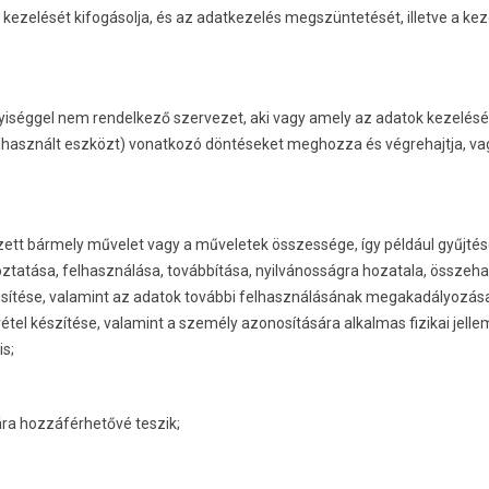
 kezelését kifogásolja, és az adatkezelés megszüntetését, illetve a kez
élyiséggel nem rendelkező szervezet, aki vagy amely az adatok kezelés
elhasznált eszközt) vonatkozó döntéseket meghozza és végrehajtja, va
zett bármely művelet vagy a műveletek összessége, így például gyűjtés
toztatása, felhasználása, továbbítása, nyilvánosságra hozatala, összeh
sítése, valamint az adatok további felhasználásának megakadályozás
el készítése, valamint a személy azonosítására alkalmas fizikai jellem
is;
a hozzáférhetővé teszik;