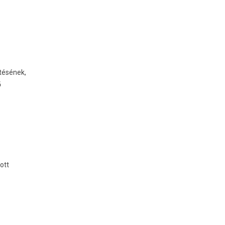
tésének,
ő
ott