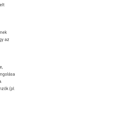
elt
ének
gy az
e,
angolása
a.
zők (pl.