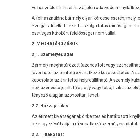
Felhasználók mindehhez a jelen adatvédelmi nyilatkoz
A felhasználónk bármely olyan kérdése esetén, mely je
Szolgáltató elkötelezett a szolgáltatás minőségének 
esetleges károkért felelősséget nem vállal.
2. MEGHATÁROZÁSOK
2.1. Személyes adat:
Bármely meghatározott (azonosított vagy azonosítható
levonható, az érintettre vonatkozó következtetés. A 
kapcsolata az érintettel helyreállítható. A személy kül
név, azonosító jel, illetőleg egy vagy több, fizikai, fizi
tényező alapján azonosítani lehet;
2.2. Hozzájárulás:
Az érintett kívánságának önkéntes és határozott kinyil
beleegyezését adja a rá vonatkozó személyes adatok - 
2.3. Tiltakozás: