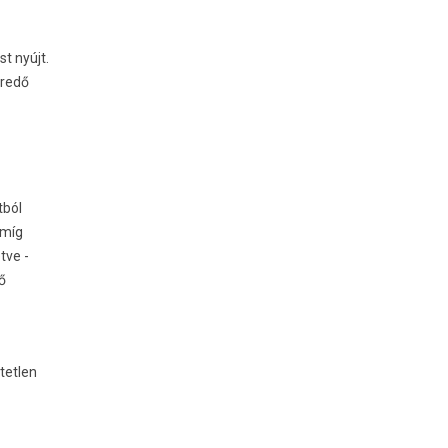
t nyújt.
eredő
tból
amíg
tve -
ző
tetlen