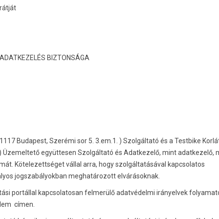
rátját
 ADATKEZELÉS BIZTONSÁGA
(1117 Budapest, Szerémi sor 5. 3.em.1.
) Szolgáltató és a Testbike Korlá
) Üzemeltető együttesen Szolgáltató és Adatkezelő, mint adatkezelő,
mát. Kötelezettséget vállal arra, hogy szolgáltatásával kapcsolatos
tályos jogszabályokban meghatározott elvárásoknak.
tási portállal kapcsolatosan felmerülő adatvédelmi irányelvek folyama
elem
címen.