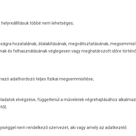
 helyreállításuk többé nem lehetséges;
sságra hozatalának, átalakításának, megváltoztatásának, megsemmisí
nak és felhasználásának véglegesen vagy meghatározott időre történ
azó adathordozó teljes fizikai megsemmisítése;
eladatok elvégzése, függetlenül a műveletek végrehajtásához alkalmaz
től;
élyiséggel nem rendelkező szervezet, aki vagy amely az adatkezelő