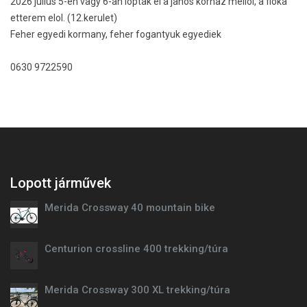
2026 julius 5-en vagy 6-an loptak el a janos korhaz mellol, a fioka
etterem elol. (12.kerulet)
Feher egyedi kormany, feher fogantyuk egyediek
0630 9722590
Lopott járművek
Merida Crossway 40 mountain bike
Centurion crossline 400 trekking/túra
Merida Crossway 300 XL trekking/túra