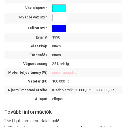
Váz alapszín
További váz szín
Felirat szín
Évjárat
1990
Teleszkóp
nincs
Tárcsafék
nincs
Végsebesség
25 km/h-ig
Motor teljesítmény (W)
nincs megadva
Vételár (Ft)
100 000 Ft
A jármű mostani értéke
Kisebb érték: 50.000,- Ft. – 500.000,- Ft.
Állapot
ellopott
További információk
25e ft jutalom a megtalalonak!