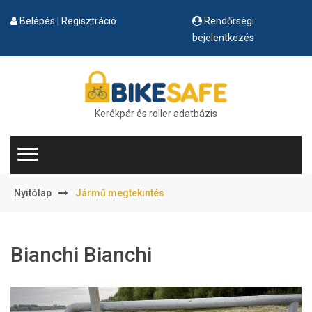
Belépés
|
Regisztráció
Rendőrségi
bejelentkezés
Kerékpár és roller adatbázis
Nyitólap
jármű megtekintés
Bianchi Bianchi