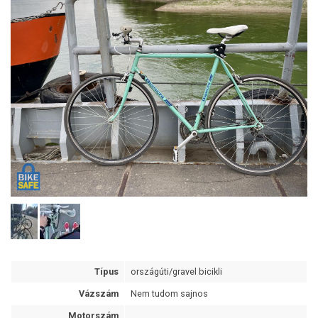
Típus
országúti/gravel bicikli
Vázszám
Nem tudom sajnos
Motorszám