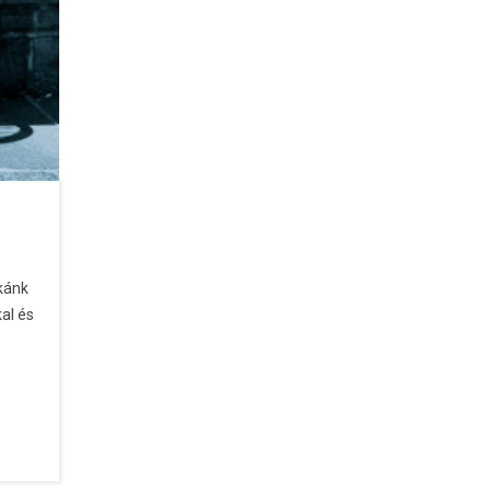
kánk
kal és