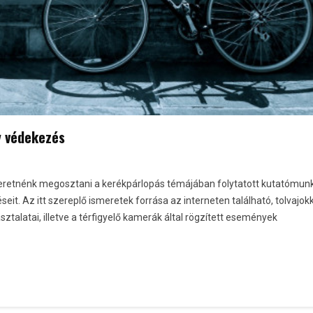
y védekezés
szeretnénk megosztani a kerékpárlopás témájában folytatott kutatómun
eit. Az itt szereplő ismeretek forrása az interneten található, tolvajok
ztalatai, illetve a térfigyelő kamerák által rögzített események