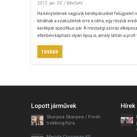
2013. jan. 24. / BikeSafe
Ha kénytelenek vagyunk kerékpárunkat felügyelet nél
kínálnak a szaküzletek erre a célra, egy részük ere
kerékpár specifikus zár. A minőségi szórás elképeszt
ellenben kapható olyan típus is, amely láttán a pro
TOVÁBB
Lopott járművek
Hírek
Skarpea Skarpea / Fresh
trekking/túra
Merida Crossway 40