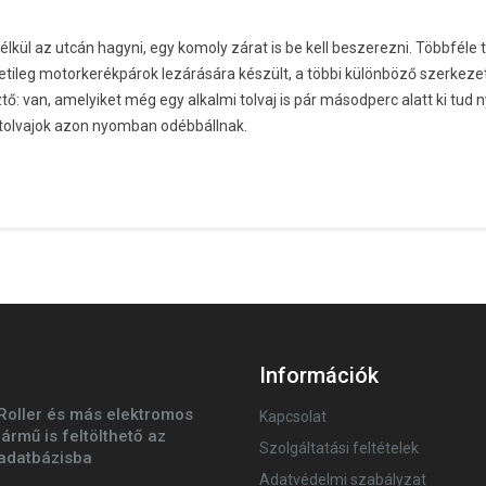
kül az utcán hagyni, egy komoly zárat is be kell beszerezni. Többféle t
detileg motorkerékpárok lezárására készült, a többi különböző szerkeze
ő: van, amelyiket még egy alkalmi tolvaj is pár másodperc alatt ki tud ny
fi tolvajok azon nyomban odébbállnak.
Információk
Roller és más elektromos
Kapcsolat
jármű is feltölthető az
Szolgáltatási feltételek
adatbázisba
Adatvédelmi szabályzat