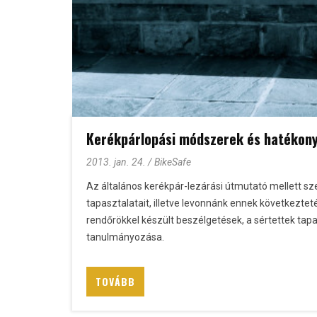
Kerékpárlopási módszerek és hatékon
2013. jan. 24. / BikeSafe
Az általános kerékpár-lezárási útmutató mellett 
tapasztalatait, illetve levonnánk ennek következtetés
rendőrökkel készült beszélgetések, a sértettek tapas
tanulmányozása.
TOVÁBB