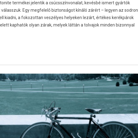
nite termékei jelentik a csúcsszínvonalat, kevésbé ismert gyártók
válasszuk. Egy megfelelő biztonságot kínáló zárért – legyen az sodron
kell kiadni, a fokozottan veszélyes helyeken lezárt, értékes kerékpárok
felett kaphatók olyan zárak, melyek láttán a tolvajok minden bizonnyal