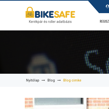
REGIS
Kerékpár és roller adatbázis
Nyitólap
blog
blog cimke