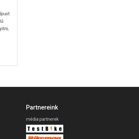
ípust
tű
itni,
Partnereink
média partnerek